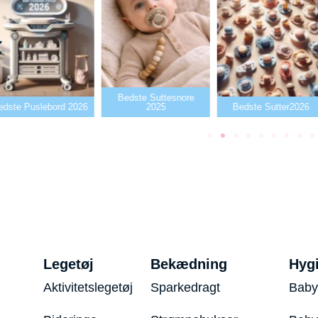
Bedste Suttesnore
dste Puslebord 2026
2025
Bedste Sutter2026
Legetøj
Bekædning
Hyg
Aktivitetslegetøj
Sparkedragt
Baby