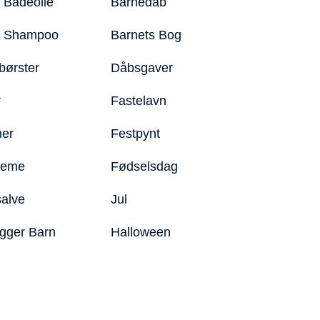
 Badeolie
Barnedåb
y Shampoo
Barnets Bog
børster
Dåbsgaver
r
Fastelavn
er
Festpynt
reme
Fødselsdag
salve
Jul
igger Barn
Halloween