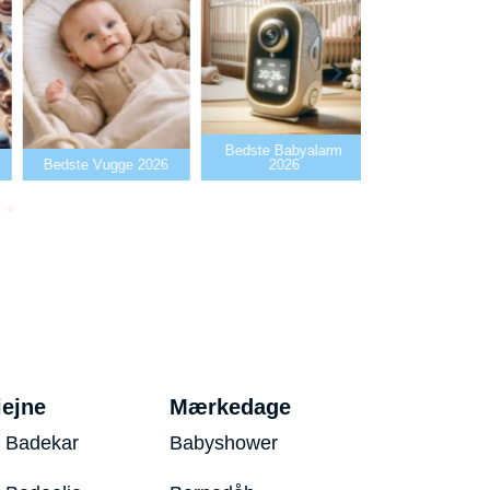
Bedste Babyalarm
Bedste Flaskev
Bedste Vugge 2026
2026
2026
iejne
Mærkedage
 Badekar
Babyshower