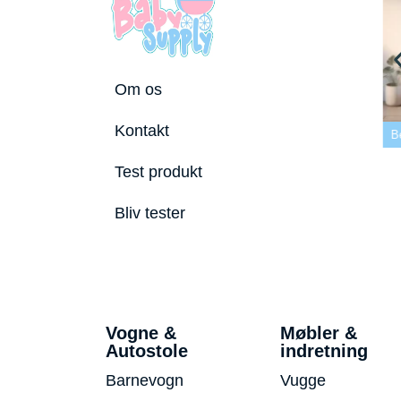
Om os
 tremmeseng
Kontakt
2026
Bedste puslepude 2026
Bedste Bidering 2026
Be
Test produkt
Bliv tester
Vogne &
Møbler &
Autostole
indretning
Barnevogn
Vugge