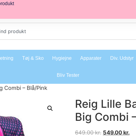
produkt
retning
Tøj & Sko
Hygiejne
Apparater
Div. Udstyr
Bliv Tester
ig Combi – Blå/Pink
Reig Lille 
Big Combi –
649.00
kr.
549.00
kr.