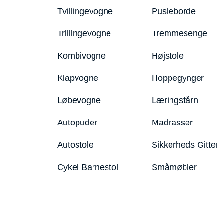
Tvillingevogne
Pusleborde
Trillingevogne
Tremmesenge
Kombivogne
Højstole
Klapvogne
Hoppegynger
Løbevogne
Læringstårn
Autopuder
Madrasser
Autostole
Sikkerheds Gitte
Cykel Barnestol
Småmøbler