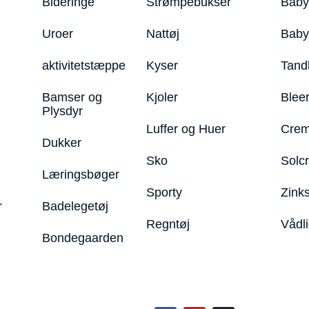
Bideringe
Strømpebukser
Baby
Uroer
Nattøj
Bab
aktivitetstæppe
Kyser
Tand
Bamser og
Kjoler
Blee
Plysdyr
Luffer og Huer
Crem
Dukker
Sko
Solc
Læringsbøger
Sporty
Zink
r
Badelegetøj
Regntøj
Vådl
Bondegaarden