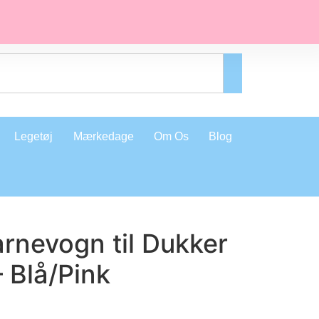
Legetøj
Mærkedage
Om Os
Blog
Barnevogn til Dukker
 Blå/Pink