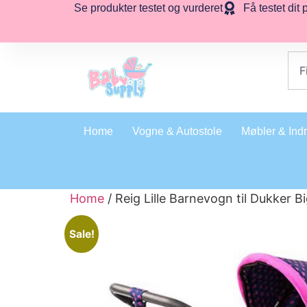
Se produkter testet og vurderet
Få testet dit 
Home
Vogne & Autostole
Møbler & Ind
Home
/ Reig Lille Barnevogn til Dukker B
Sale!