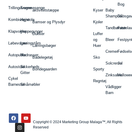
Bog
Trillingevogne
Tremmesenge
aktivitetstæppe
Kyser
Baby
Shampoo
Dåbsgav
Kombivogne
Højstole
Bamser og Plysdyr
Kjoler
Tandbørster
Fastela
Klapvogne
Hoppegynger
Dukker
Luffer
og
Bleer
Festpyn
Løbevogne
Læringstårn
Læringsbøger
Huer
Cremer
Fødsels
Autopuder
Madrasser
Badelegetøj
Sko
Solcreme
Jul
Autostole
Sikkerheds
Bondegaarden
Sporty
Gitter
Zinksalve
Hallowe
Cykel
Regntøj
Barnestol
Småmøbler
Vådligger
Barn
Copyright © 2024 Marketing Group Malaga™, All Rights
Reserved