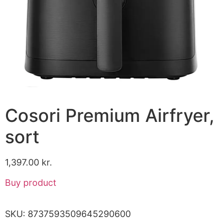
Cosori Premium Airfryer,
sort
1,397.00
kr.
Buy product
SKU:
8737593509645290600