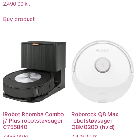
2,490.00
kr.
Buy product
iRobot Roomba Combo
Roborock Q8 Max
j7 Plus robotstøvsuger
robotstøvsuger
C755840
Q8M0200 (hvid)
7,499.00
kr.
2,979.00
kr.