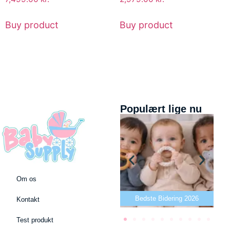
Buy product
Buy product
Populært lige nu
Om os
Bedste puslepude 2026
Bedste Bidering 2026
Be
Kontakt
Test produkt