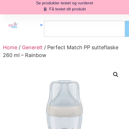
Se produkter testet og vurderet
Få testet dit produkt
Home
/
Generelt
/ Perfect Match PP sutteflaske
260 ml – Rainbow