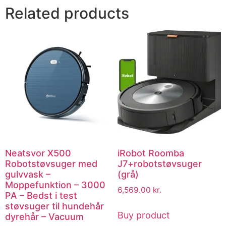
Related products
Neatsvor X500
iRobot Roomba
Robotstøvsuger med
J7+robotstøvsuger
gulvvask –
(grå)
Moppefunktion – 3000
6,569.00
kr.
PA – Bedst i test
støvsuger til hundehår
Buy product
dyrehår – Vacuum