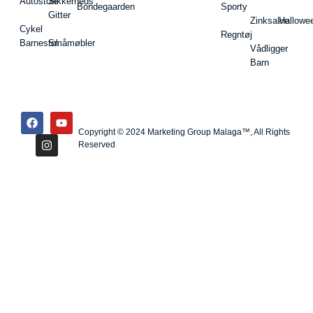
Autostole
Sikkerheds
Bondegaarden
Sporty
Gitter
Zinksalve
Hallowe
Cykel
Regntøj
Barnestol
Småmøbler
Vådligger
Barn
Copyright © 2024 Marketing Group Malaga™, All Rights
Reserved