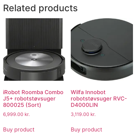
Related products
iRobot Roomba Combo
Wilfa Innobot
J5+ robotstøvsuger
robotstøvsuger RVC-
800025 (Sort)
D4000LIN
6,999.00
kr.
3,119.00
kr.
Buy product
Buy product