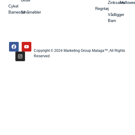
Gitter
Zinksalve
Hallowe
Cykel
Regntøj
Barnestol
Småmøbler
Vådligger
Barn
Copyright © 2024 Marketing Group Malaga™, All Rights
Reserved