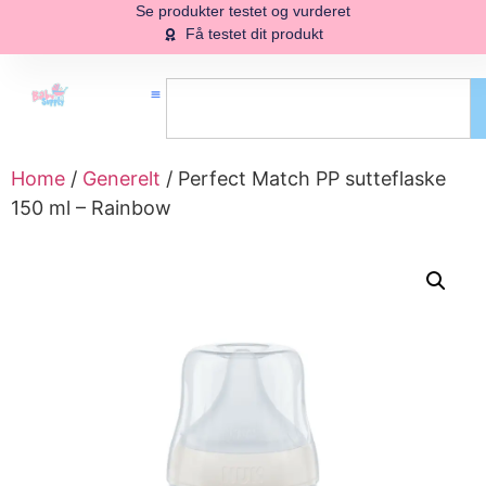
Se produkter testet og vurderet
Få testet dit produkt
Home
/
Generelt
/ Perfect Match PP sutteflaske
150 ml – Rainbow