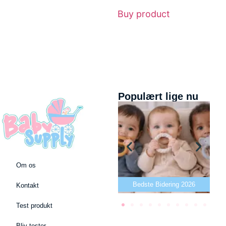
Buy product
Populært lige nu
Om os
Bedste puslepude 2026
Bedste Bidering 2026
Kontakt
Test produkt
Bliv tester