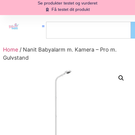
Se produkter testet og vurderet
Få testet dit produkt
Home
/ Nanit Babyalarm m. Kamera – Pro m.
Gulvstand