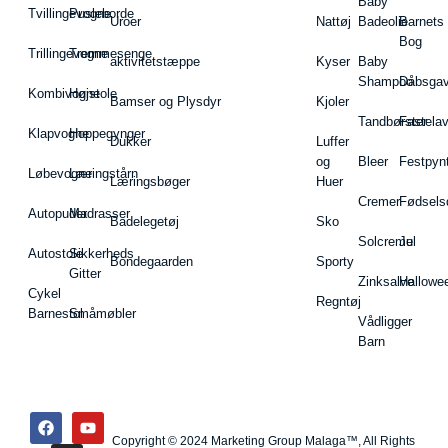
Baby
Tvillingevogne
Pusleborde
Uroer
Nattøj
Badeolie
Barnets
Bog
Trillingevogne
Tremmesenge
aktivitetstæppe
Kyser
Baby
Shampoo
Dåbsgav
Kombivogne
Højstole
Bamser og Plysdyr
Kjoler
Tandbørster
Fastela
Klapvogne
Hoppegynger
Dukker
Luffer
og
Bleer
Festpyn
Løbevogne
Læringstårn
Læringsbøger
Huer
Cremer
Fødsels
Autopuder
Madrasser
Badelegetøj
Sko
Solcreme
Jul
Autostole
Sikkerheds
Bondegaarden
Sporty
Gitter
Zinksalve
Hallowe
Cykel
Regntøj
Barnestol
Småmøbler
Vådligger
Barn
Copyright © 2024 Marketing Group Malaga™, All Rights