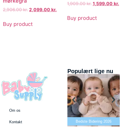
mørkegrå
1,909.00
kr.
1,599.00
kr.
2,906.00
kr.
2,099.00
kr.
Buy product
Buy product
Populært lige nu
Om os
Bedste puslepude 2026
Bedste Bidering 2026
Kontakt