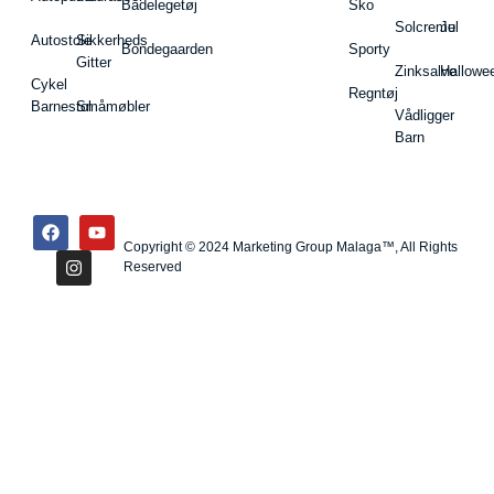
Badelegetøj
Sko
Solcreme
Jul
Autostole
Sikkerheds
Bondegaarden
Sporty
Gitter
Zinksalve
Hallowe
Cykel
Regntøj
Barnestol
Småmøbler
Vådligger
Barn
Copyright © 2024 Marketing Group Malaga™, All Rights
Reserved