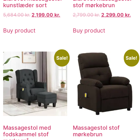
kunstlæder sort
stof mørkebrun
5,684.00
kr.
2,199.00
kr.
2,799.00
kr.
2,299.00
kr.
Buy product
Buy product
Sale!
Sale!
Massagestol med
Massagestol stof
fodskammel stof
mørkebrun