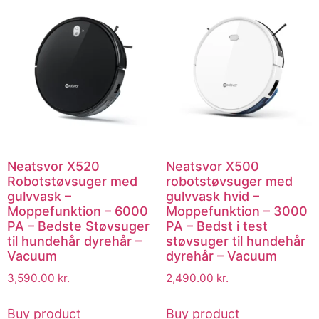
Neatsvor X520
Neatsvor X500
Robotstøvsuger med
robotstøvsuger med
gulvvask –
gulvvask hvid –
Moppefunktion – 6000
Moppefunktion – 3000
PA – Bedste Støvsuger
PA – Bedst i test
til hundehår dyrehår –
støvsuger til hundehår
Vacuum
dyrehår – Vacuum
3,590.00
kr.
2,490.00
kr.
Buy product
Buy product