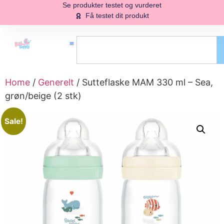
Se produkter testet og vurderet
Få testet dit produkt
Home
/
Generelt
/ Sutteflaske MAM 330 ml – Sea,
grøn/beige (2 stk)
Sale!