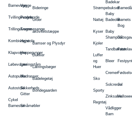
Badekar
Barnevogn
Vugge
Bideringe
Strømpebukser
Barnedå
Baby
Tvillingevogne
Pusleborde
Uroer
Nattøj
Badeolie
Barnets
Bog
Trillingevogne
Tremmesenge
aktivitetstæppe
Kyser
Baby
Shampoo
Dåbsgav
Kombivogne
Højstole
Bamser og Plysdyr
Kjoler
Tandbørster
Fastela
Klapvogne
Hoppegynger
Dukker
Luffer
og
Bleer
Festpyn
Løbevogne
Læringstårn
Læringsbøger
Huer
Cremer
Fødsels
Autopuder
Madrasser
Badelegetøj
Sko
Solcreme
Jul
Autostole
Sikkerheds
Bondegaarden
Sporty
Gitter
Zinksalve
Hallowe
Cykel
Regntøj
Barnestol
Småmøbler
Vådligger
Barn