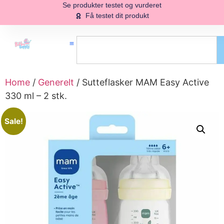
Se produkter testet og vurderet
Få testet dit produkt
Home
/
Generelt
/ Sutteflasker MAM Easy Active
330 ml – 2 stk.
Sale!