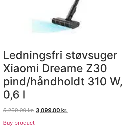
Ledningsfri støvsuger
Xiaomi Dreame Z30
pind/håndholdt 310 W,
0,6 l
5,299.00
kr.
3,099.00
kr.
Buy product