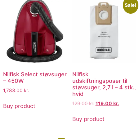
Sale!
Nilfisk Select støvsuger
Nilfisk
– 450W
udskiftningsposer til
støvsuger, 2,7 l – 4 stk.,
1,783.00
kr.
hvid
129.00
kr.
119.00
kr.
Buy product
Buy product