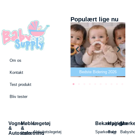
Populært lige nu
Om os
Bedste puslepude 2026
Bedste Bidering 2026
Kontakt
Test produkt
Bliv tester
Vogne
Møbler
Legetøj
Bekædning
Hygiejne
Mærk
&
&
Aktivitetslegetøj
Sparkedragt
Baby
Babysh
Autostole
indretning