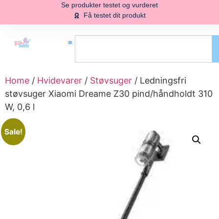
Se produkter testet og vurderet
Få testet dit produkt
Home
/
Hvidevarer
/
Støvsuger
/ Ledningsfri
støvsuger Xiaomi Dreame Z30 pind/håndholdt 310
W, 0,6 l
Sale!