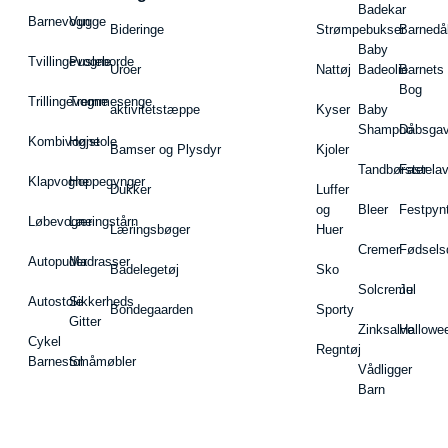
Badekar
Barnevogn
Vugge
Bideringe
Strømpebukser
Barnedå
Baby
Tvillingevogne
Pusleborde
Uroer
Nattøj
Badeolie
Barnets
Bog
Trillingevogne
Tremmesenge
aktivitetstæppe
Kyser
Baby
Shampoo
Dåbsgav
Kombivogne
Højstole
Bamser og Plysdyr
Kjoler
Tandbørster
Fastela
Klapvogne
Hoppegynger
Dukker
Luffer
og
Bleer
Festpyn
Løbevogne
Læringstårn
Læringsbøger
Huer
Cremer
Fødsels
Autopuder
Madrasser
Badelegetøj
Sko
Solcreme
Jul
Autostole
Sikkerheds
Bondegaarden
Sporty
Gitter
Zinksalve
Hallowe
Cykel
Regntøj
Barnestol
Småmøbler
Vådligger
Barn