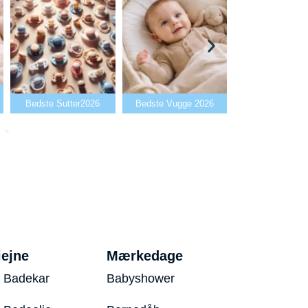
Bedste Babya
Bedste Sutter2026
Bedste Vugge 2026
2026
iejne
Mærkedage
 Badekar
Babyshower