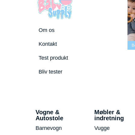
Om os
Bedste tremmeseng
Kontakt
utostole 2026
2026
Bedste puslepude 2026
B
Test produkt
Bliv tester
Vogne &
Møbler &
Autostole
indretning
Barnevogn
Vugge