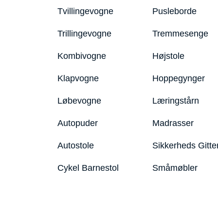
Tvillingevogne
Pusleborde
Trillingevogne
Tremmesenge
Kombivogne
Højstole
Klapvogne
Hoppegynger
Løbevogne
Læringstårn
Autopuder
Madrasser
Autostole
Sikkerheds Gitte
Cykel Barnestol
Småmøbler