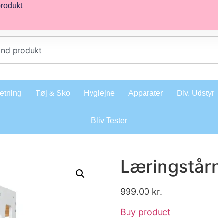
produkt
retning
Tøj & Sko
Hygiejne
Apparater
Div. Udstyr
Bliv Tester
Læringstårn
999.00
kr.
Buy product