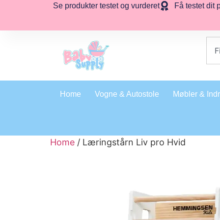
Se produkter testet og vurderet
Få testet dit 
Home
Vogne & Autostole
Møbler & Ind
Home
/ Læringstårn Liv pro Hvid