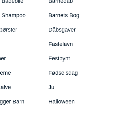
 Badeolie
Barnedåb
y Shampoo
Barnets Bog
børster
Dåbsgaver
r
Fastelavn
er
Festpynt
reme
Fødselsdag
salve
Jul
igger Barn
Halloween