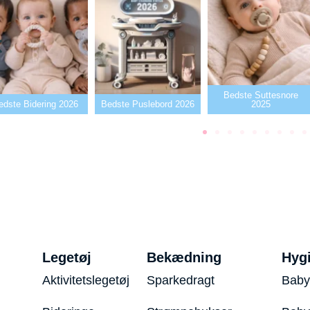
Bedste Suttesnore
edste Bidering 2026
Bedste Puslebord 2026
2025
Legetøj
Bekædning
Hyg
Aktivitetslegetøj
Sparkedragt
Baby