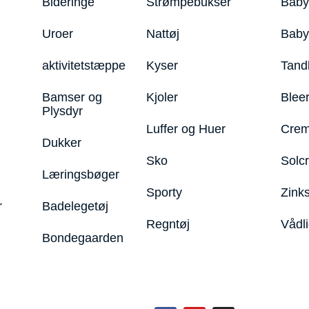
Bideringe
Strømpebukser
Baby
Uroer
Nattøj
Bab
aktivitetstæppe
Kyser
Tand
Bamser og
Kjoler
Blee
Plysdyr
Luffer og Huer
Crem
Dukker
Sko
Solc
Læringsbøger
Sporty
Zink
r
Badelegetøj
Regntøj
Vådl
Bondegaarden