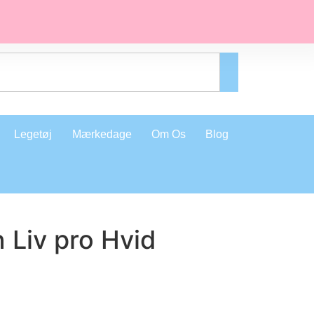
Legetøj
Mærkedage
Om Os
Blog
 Liv pro Hvid