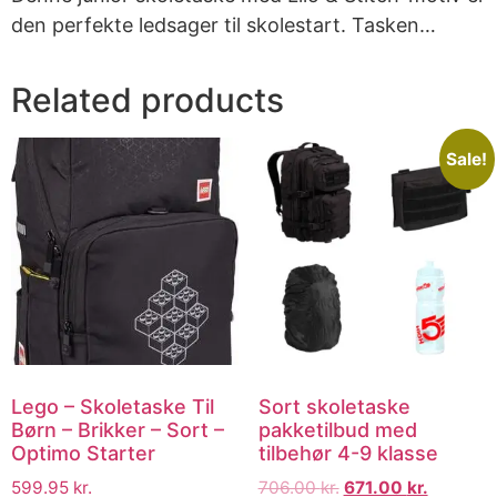
den perfekte ledsager til skolestart. Tasken…
Related products
Sale!
Lego – Skoletaske Til
Sort skoletaske
Børn – Brikker – Sort –
pakketilbud med
Optimo Starter
tilbehør 4-9 klasse
599.95
kr.
706.00
kr.
671.00
kr.