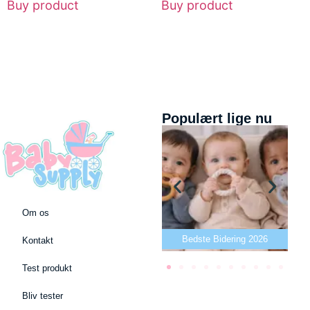
Buy product
Buy product
Populært lige nu
Om os
Bedste puslepude 2026
Bedste Bidering 2026
B
Kontakt
Test produkt
Bliv tester