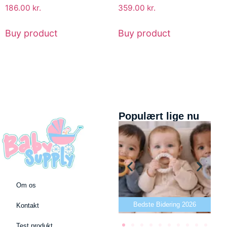
186.00
kr.
359.00
kr.
Buy product
Buy product
Populært lige nu
Om os
Bedste puslepude 2026
Bedste Bidering 2026
Kontakt
Test produkt