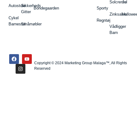
Solcreme
Jul
Autostole
Sikkerheds
Bondegaarden
Sporty
Gitter
Zinksalve
Hallowe
Cykel
Regntøj
Barnestol
Småmøbler
Vådligger
Barn
Copyright © 2024 Marketing Group Malaga™, All Rights
Reserved