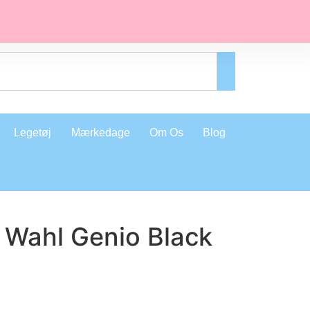
Legetøj
Mærkedage
Om Os
Blog
 Wahl Genio Black