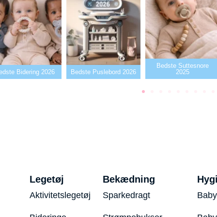
Bedste Suttesnore
dste Puslebord 2026
2025
Bedste Sutter2026
Legetøj
Bekædning
Hyg
Aktivitetslegetøj
Sparkedragt
Baby