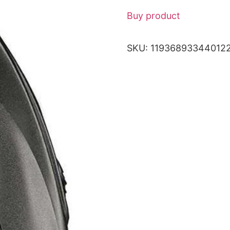
Buy product
SKU:
11936893344012