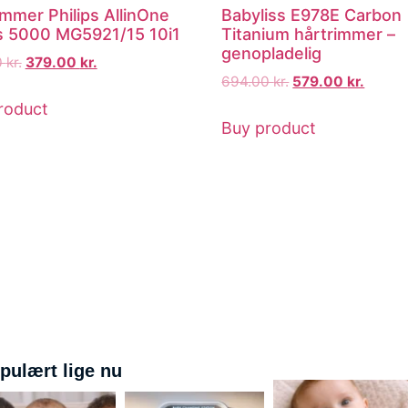
immer Philips AllinOne
Babyliss E978E Carbon
s 5000 MG5921/15 10i1
Titanium hårtrimmer –
genopladelig
0
kr.
379.00
kr.
694.00
kr.
579.00
kr.
roduct
Buy product
pulært lige nu