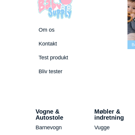
Om os
 tremmeseng
Kontakt
2026
Bedste puslepude 2026
Bedste Bidering 2026
Be
Test produkt
Bliv tester
Vogne &
Møbler &
Autostole
indretning
Barnevogn
Vugge