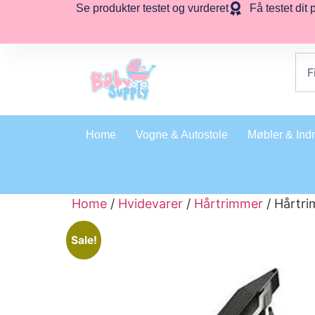
Se produkter testet og vurderet
Få testet dit 
Home
Vogne & Autostole
Møbler & Ind
Home
/
Hvidevarer
/
Hårtrimmer
/ Hårtri
Sale!