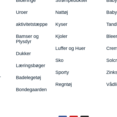
Bideringe
Strømpebukser
Baby
Uroer
Nattøj
Bab
aktivitetstæppe
Kyser
Tand
Bamser og
Kjoler
Blee
Plysdyr
Luffer og Huer
Crem
Dukker
Sko
Solc
Læringsbøger
Sporty
Zink
r
Badelegetøj
Regntøj
Vådl
Bondegaarden