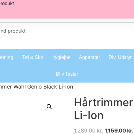
produkt
retning
Tøj & Sko
Hygiejne
Apparater
Div. Udstyr
Bliv Tester
mmer Wahl Genio Black Li-Ion
Hårtrimmer
Li-Ion
1,289.00
kr.
1,159.00
kr.