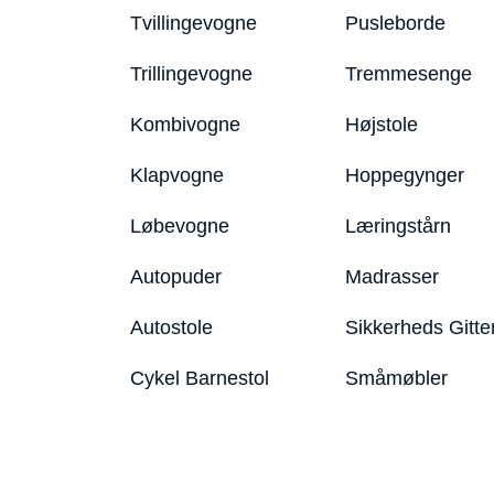
Tvillingevogne
Pusleborde
Trillingevogne
Tremmesenge
Kombivogne
Højstole
Klapvogne
Hoppegynger
Løbevogne
Læringstårn
Autopuder
Madrasser
Autostole
Sikkerheds Gitte
Cykel Barnestol
Småmøbler