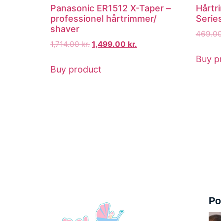
Panasonic ER1512 X-Taper –
Hårtr
professionel hårtrimmer/
Serie
shaver
469.0
1,714.00
kr.
1,499.00
kr.
Buy p
Buy product
Po