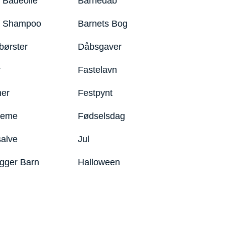
 Badeolie
Barnedåb
y Shampoo
Barnets Bog
børster
Dåbsgaver
r
Fastelavn
er
Festpynt
reme
Fødselsdag
salve
Jul
igger Barn
Halloween