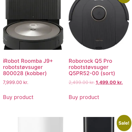
iRobot Roomba J9+
Roborock Q5 Pro
robotstøvsuger
robotstøvsuger
800028 (kobber)
Q5PR52-00 (sort)
7,999.00
kr.
2,499.00
kr.
1,499.00
kr.
Buy product
Buy product
Sale!