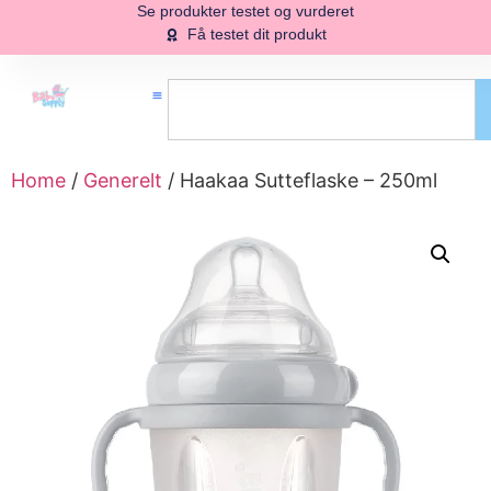
Se produkter testet og vurderet
Få testet dit produkt
Home
/
Generelt
/ Haakaa Sutteflaske – 250ml