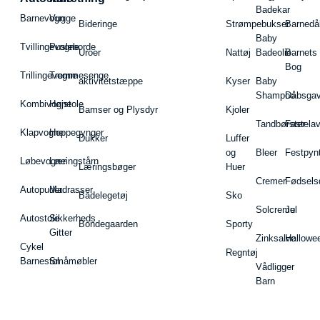
Badekar
Barnevogn
Vugge
Bideringe
Strømpebukser
Barnedå
Baby
Tvillingevogne
Pusleborde
Uroer
Nattøj
Badeolie
Barnets
Bog
Trillingevogne
Tremmesenge
aktivitetstæppe
Kyser
Baby
Shampoo
Dåbsgav
Kombivogne
Højstole
Bamser og Plysdyr
Kjoler
Tandbørster
Fastela
Klapvogne
Hoppegynger
Dukker
Luffer
og
Bleer
Festpyn
Løbevogne
Læringstårn
Læringsbøger
Huer
Cremer
Fødsels
Autopuder
Madrasser
Badelegetøj
Sko
Solcreme
Jul
Autostole
Sikkerheds
Bondegaarden
Sporty
Gitter
Zinksalve
Hallowe
Cykel
Regntøj
Barnestol
Småmøbler
Vådligger
Barn