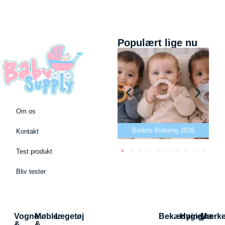
Populært lige nu
Om os
Bedste puslepude 2026
Bedste Bidering 2026
Kontakt
Test produkt
Bliv tester
Vogne
Møbler
Legetøj
Bekædning
Hygiejne
Mærk
&
&