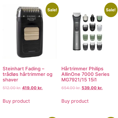
Sale!
Sale!
Steinhart Fading –
Hårtrimmer Philips
trådløs hårtrimmer og
AllinOne 7000 Series
shaver
MG7921/15 15i1
512.00
kr.
419.00
kr.
654.00
kr.
539.00
kr.
Buy product
Buy product