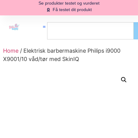
Se produkter testet og vurderet
Få testet dit produkt
Home
/ Elektrisk barbermaskine Philips i9000
X9001/10 våd/tør med SkinIQ