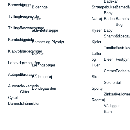
Badekar
Barnevogn
Vugge
Bideringe
Strømpebukser
Barnedå
Baby
Tvillingevogne
Pusleborde
Uroer
Nattøj
Badeolie
Barnets
Bog
Trillingevogne
Tremmesenge
aktivitetstæppe
Kyser
Baby
Shampoo
Dåbsgav
Kombivogne
Højstole
Bamser og Plysdyr
Kjoler
Tandbørster
Fastela
Klapvogne
Hoppegynger
Dukker
Luffer
og
Bleer
Festpyn
Løbevogne
Læringstårn
Læringsbøger
Huer
Cremer
Fødsels
Autopuder
Madrasser
Badelegetøj
Sko
Solcreme
Jul
Autostole
Sikkerheds
Bondegaarden
Sporty
Gitter
Zinksalve
Hallowe
Cykel
Regntøj
Barnestol
Småmøbler
Vådligger
Barn