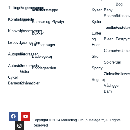
Bog
Trillingevogne
Tremmesenge
aktivitetstæppe
Kyser
Baby
Shampoo
Dåbsgav
Kombivogne
Højstole
Bamser og Plysdyr
Kjoler
Tandbørster
Fastela
Klapvogne
Hoppegynger
Dukker
Luffer
og
Bleer
Festpyn
Løbevogne
Læringstårn
Læringsbøger
Huer
Cremer
Fødsels
Autopuder
Madrasser
Badelegetøj
Sko
Solcreme
Jul
Autostole
Sikkerheds
Bondegaarden
Sporty
Gitter
Zinksalve
Hallowe
Cykel
Regntøj
Barnestol
Småmøbler
Vådligger
Barn
Copyright © 2024 Marketing Group Malaga™, All Rights
Reserved