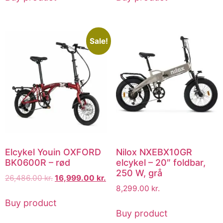
Sale!
Elcykel Youin OXFORD
Nilox NXEBX10GR
BK0600R – rød
elcykel – 20″ foldbar,
250 W, grå
26,486.00
kr.
16,999.00
kr.
8,299.00
kr.
Buy product
Buy product