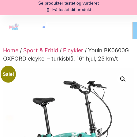
Se produkter testet og vurderet
Få testet dit produkt
Home
/
Sport & Fritid
/
Elcykler
/ Youin BK0600G
OXFORD elcykel – turkisblå, 16″ hjul, 25 km/t
Sale!