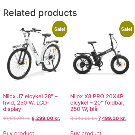
Related products
Sale!
Sale!
Nilox J7 elcykel 28″ –
Nilox X8 PRO 20X4P
hvid, 250 W, LCD-
elcykel – 20″ foldbar,
display
250 W, blå
10,120.00
kr.
8,299.00
kr.
8,949.00
kr.
7,499.00
kr.
Buy product
Buy product