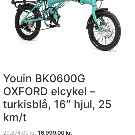
Youin BK0600G
OXFORD elcykel –
turkisblå, 16″ hjul, 25
km/t
20,874.00
kr.
16,999.00
kr.