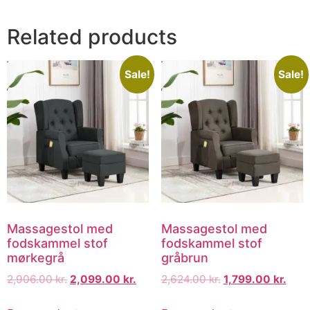
Related products
Sale!
Sale!
Massagestol med
Massagestol med
fodskammel stof
fodskammel stof
mørkegrå
gråbrun
2,906.00
kr.
2,099.00
kr.
2,624.00
kr.
1,799.00
kr.