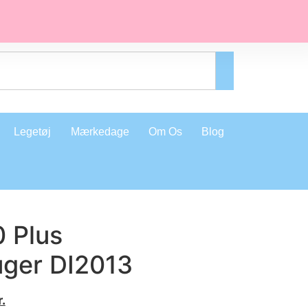
Legetøj
Mærkedage
Om Os
Blog
 Plus
uger DI2013
r.