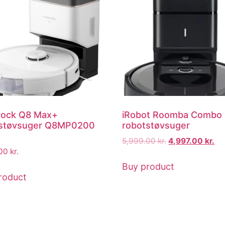
rock Q8 Max+
iRobot Roomba Combo 
tstøvsuger Q8MP0200
robotstøvsuger
5,999.00
kr.
4,997.00
kr.
.00
kr.
Buy product
roduct