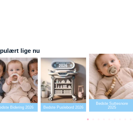
pulært lige nu
Bedste Suttesnore
ng 2026
Bedste Puslebord 2026
2025
Bedst