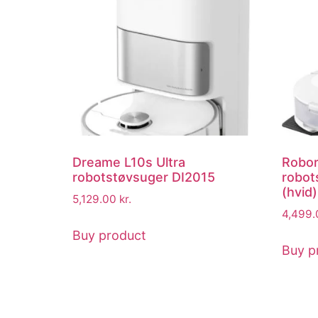
Dreame L10s Ultra
Robo
robotstøvsuger DI2015
robo
(hvid)
5,129.00
kr.
4,499
Buy product
Buy p