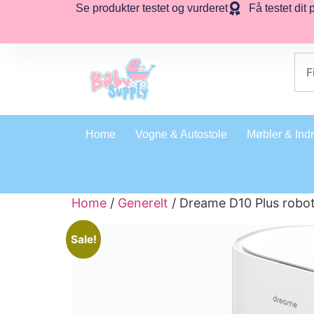
Se produkter testet og vurderet
Få testet dit 
Home
Vogne & Autostole
Møbler & Ind
Home
/
Generelt
/ Dreame D10 Plus robo
Sale!