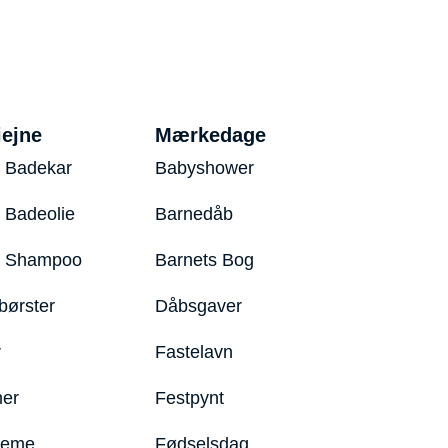
iejne
Mærkedage
 Badekar
Babyshower
 Badeolie
Barnedåb
y Shampoo
Barnets Bog
børster
Dåbsgaver
r
Fastelavn
er
Festpynt
reme
Fødselsdag