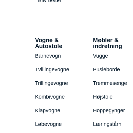
Bliv tester
Vogne &
Møbler &
Autostole
indretning
Barnevogn
Vugge
Tvillingevogne
Pusleborde
Trillingevogne
Tremmesenge
Kombivogne
Højstole
Klapvogne
Hoppegynger
Løbevogne
Læringstårn