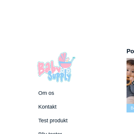
Po
Om os
Bedste tremmeseng
Kontakt
6
2026
Bedste puslepude 2026
Bedste Bideri
Test produkt