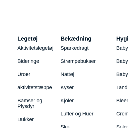
Legetøj
Bekædning
Hyg
Aktivitetslegetøj
Sparkedragt
Baby
Bideringe
Strømpebukser
Baby
Uroer
Nattøj
Bab
aktivitetstæppe
Kyser
Tand
Bamser og
Kjoler
Blee
Plysdyr
Luffer og Huer
Crem
Dukker
Sko
Solc