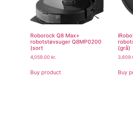
Roborock Q8 Max+
iRobo
robotstøvsuger Q8MP0200
robot
(sort
(grå)
4,059.00
kr.
3,609
Buy product
Buy p