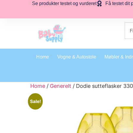
Se produkter testet og vurderet
Få testet dit 
Home
Vogne & Autostole
Møbler & Ind
Home
/
Generelt
/ Dodie sutteflasker 330 
Sale!