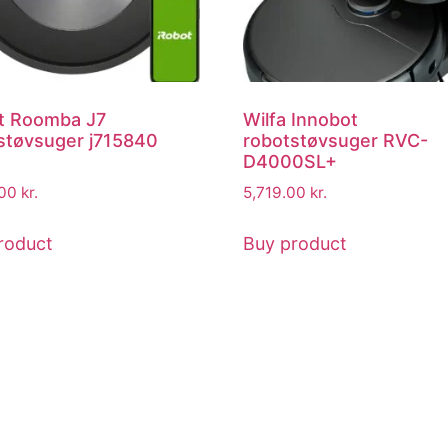
t Roomba J7
Wilfa Innobot
støvsuger j715840
robotstøvsuger RVC-
D4000SL+
.00
kr.
5,719.00
kr.
roduct
Buy product