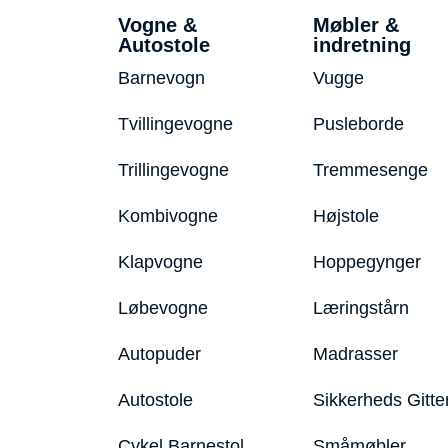
Vogne &
Møbler &
Autostole
indretning
Barnevogn
Vugge
Tvillingevogne
Pusleborde
Trillingevogne
Tremmesenge
Kombivogne
Højstole
Klapvogne
Hoppegynger
Løbevogne
Læringstårn
Autopuder
Madrasser
Autostole
Sikkerheds Gitte
Cykel Barnestol
Småmøbler