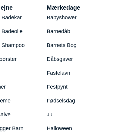
iejne
Mærkedage
 Badekar
Babyshower
 Badeolie
Barnedåb
y Shampoo
Barnets Bog
børster
Dåbsgaver
r
Fastelavn
er
Festpynt
reme
Fødselsdag
salve
Jul
igger Barn
Halloween