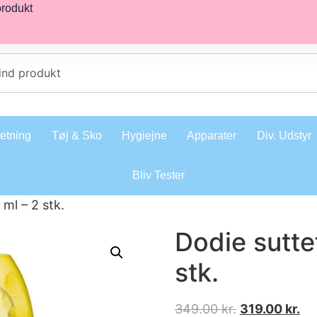
produkt
retning
Tøj & Sko
Hygiejne
Apparater
Div. Udstyr
Bliv Tester
ml – 2 stk.
Dodie sutte
stk.
349.00
kr.
319.00
kr.