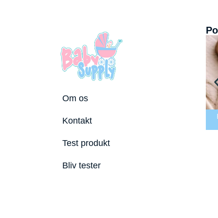
Po
Om os
Kontakt
uslepude 2026
Bedste Bidering 2026
Bedste Puslebord 2026
Test produkt
Bliv tester