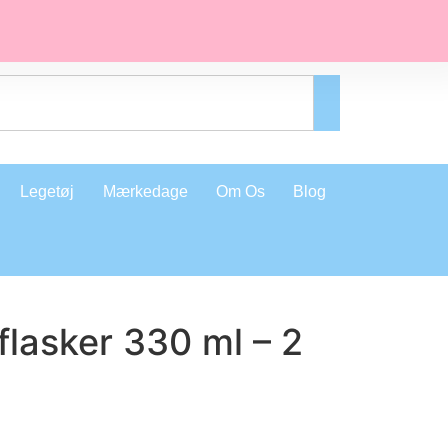
Legetøj
Mærkedage
Om Os
Blog
flasker 330 ml – 2