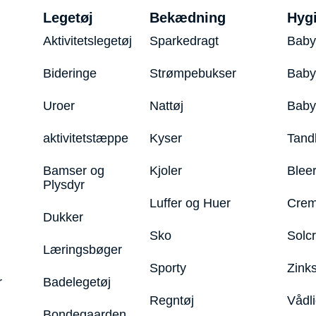
Legetøj
Bekædning
Hyg
Aktivitetslegetøj
Sparkedragt
Baby
Bideringe
Strømpebukser
Baby
Uroer
Nattøj
Bab
aktivitetstæppe
Kyser
Tand
Bamser og
Kjoler
Blee
Plysdyr
Luffer og Huer
Crem
Dukker
Sko
Solc
Læringsbøger
Sporty
Zink
r
Badelegetøj
Regntøj
Vådl
Bondegaarden