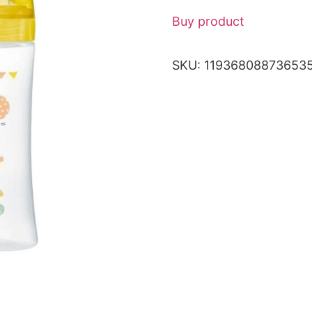
Buy product
SKU:
11936808873653