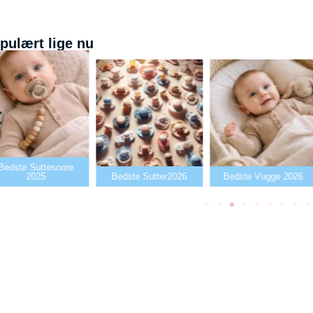
pulært lige nu
Bedste Suttesnore
2025
Bedste Sutter2026
Bedste Vugge 2026