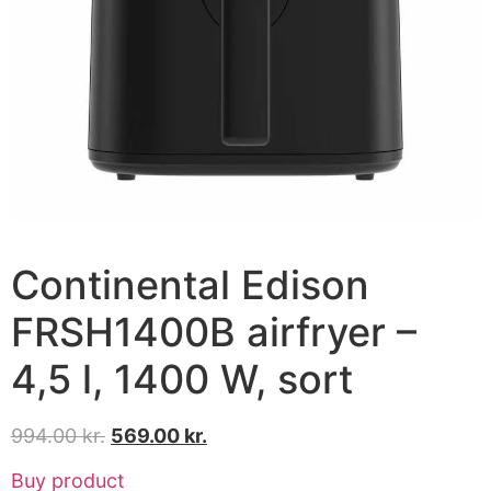
Continental Edison
FRSH1400B airfryer –
4,5 l, 1400 W, sort
994.00
kr.
569.00
kr.
Buy product