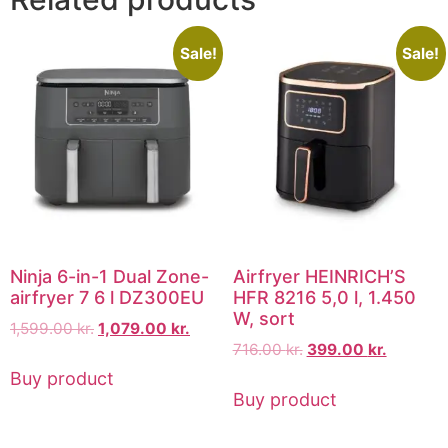
Sale!
Sale!
Ninja 6-in-1 Dual Zone-
Airfryer HEINRICH’S
airfryer 7 6 l DZ300EU
HFR 8216 5,0 l, 1.450
W, sort
1,599.00
kr.
1,079.00
kr.
716.00
kr.
399.00
kr.
Buy product
Buy product