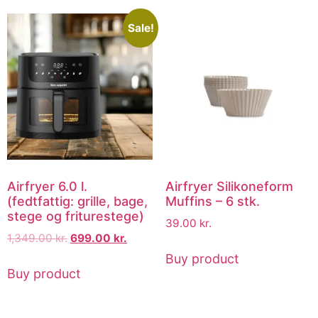
Sale!
Airfryer 6.0 l.
Airfryer Silikoneform
(fedtfattig: grille, bage,
Muffins – 6 stk.
stege og friturestege)
39.00
kr.
1,349.00
kr.
699.00
kr.
Buy product
Buy product