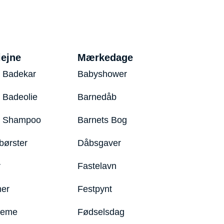
iejne
Mærkedage
 Badekar
Babyshower
 Badeolie
Barnedåb
y Shampoo
Barnets Bog
børster
Dåbsgaver
r
Fastelavn
er
Festpynt
reme
Fødselsdag