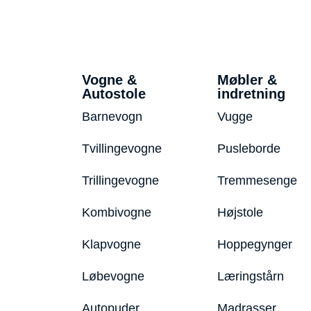
Vogne &
Møbler &
Autostole
indretning
Barnevogn
Vugge
Tvillingevogne
Pusleborde
Trillingevogne
Tremmesenge
Kombivogne
Højstole
Klapvogne
Hoppegynger
Løbevogne
Læringstårn
Autopuder
Madrasser