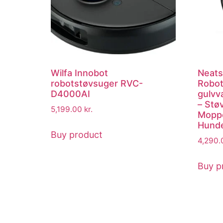
Wilfa Innobot
Neats
robotstøvsuger RVC-
Robot
D4000AI
gulvv
– Stø
5,199.00
kr.
Moppe
Hunde
Buy product
4,290
Buy p