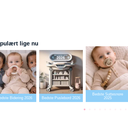
pulært lige nu
Bedste Suttesnore
ng 2026
Bedste Puslebord 2026
2025
Bedst