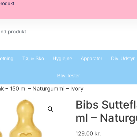
produkt
retning
Tøj & Sko
Hygiejne
Apparater
Div. Udstyr
Bliv Tester
ak – 150 ml – Naturgummi – Ivory
Bibs Suttef
ml – Naturg
129.00
kr.