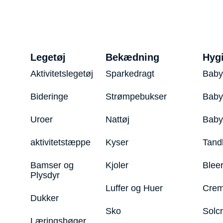
Legetøj
Bekædning
Hyg
Aktivitetslegetøj
Sparkedragt
Baby
Bideringe
Strømpebukser
Baby
Uroer
Nattøj
Bab
aktivitetstæppe
Kyser
Tand
Bamser og
Kjoler
Blee
Plysdyr
Luffer og Huer
Crem
Dukker
Sko
Solc
Læringsbøger