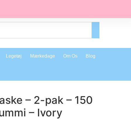
Legetøj
Mærkedage
Om Os
Blog
laske – 2-pak – 150
ummi – Ivory