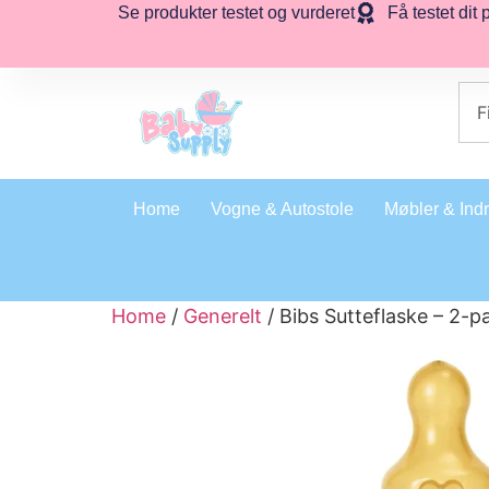
Se produkter testet og vurderet
Få testet dit 
Home
Vogne & Autostole
Møbler & Ind
Home
/
Generelt
/ Bibs Sutteflaske – 2-p