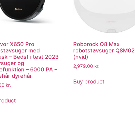
vor X650 Pro
Roborock Q8 Max
støvsuger med
robotstøvsuger Q8M0
ask – Bedst i test 2023
(hvid)
vsuger og
2,979.00
kr.
funktion – 6000 PA –
hår dyrehår
Buy product
.00
kr.
roduct