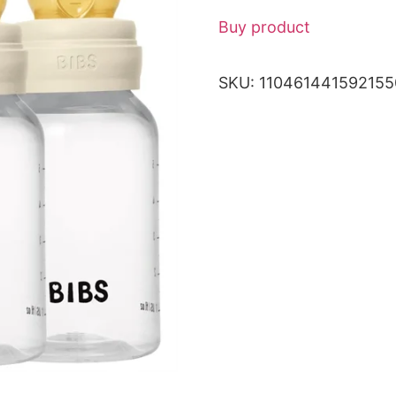
Buy product
SKU:
11046144159215