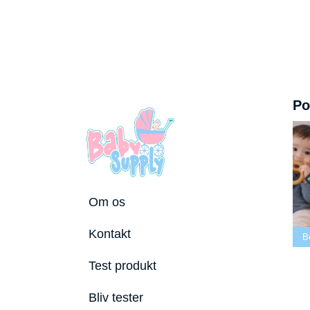
Po
Om os
Bedste tremmeseng
Kontakt
6
2026
Bedste puslepude 2026
Bedste Bideri
Test produkt
Bliv tester