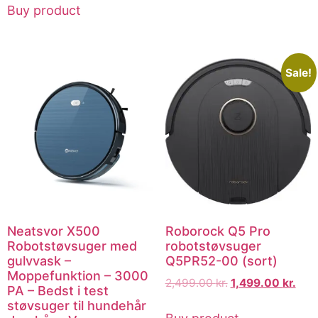
Buy product
Sale!
Neatsvor X500
Roborock Q5 Pro
Robotstøvsuger med
robotstøvsuger
gulvvask –
Q5PR52-00 (sort)
Moppefunktion – 3000
2,499.00
kr.
1,499.00
kr.
PA – Bedst i test
støvsuger til hundehår