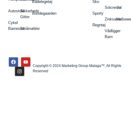
Badelegetøj
Sko
Solcreme
Jul
Autostole
Sikkerheds
Bondegaarden
Sporty
Gitter
Zinksalve
Hallowe
Cykel
Regntøj
Barnestol
Småmøbler
Vådligger
Barn
Copyright © 2024 Marketing Group Malaga™, All Rights
Reserved