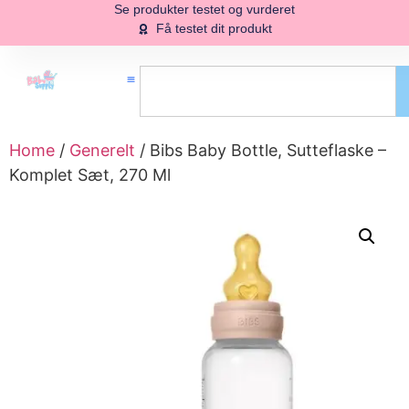
Se produkter testet og vurderet
Få testet dit produkt
Home
/
Generelt
/ Bibs Baby Bottle, Sutteflaske –
Komplet Sæt, 270 Ml