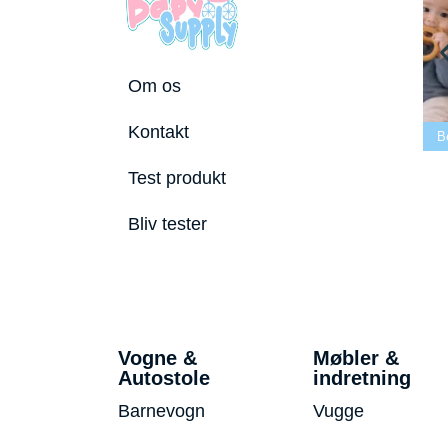
Om os
Bedste tremmeseng
Kontakt
 2026
2026
Bedste puslepude 2026
Bedste Bi
Test produkt
Bliv tester
Vogne &
Møbler &
Autostole
indretning
Barnevogn
Vugge