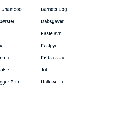
y Shampoo
Barnets Bog
børster
Dåbsgaver
r
Fastelavn
er
Festpynt
reme
Fødselsdag
salve
Jul
igger Barn
Halloween