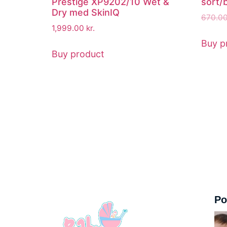
Prestige XP9202/10 Wet &
sort/b
Dry med SkinIQ
670.0
1,999.00
kr.
Buy p
Buy product
Po