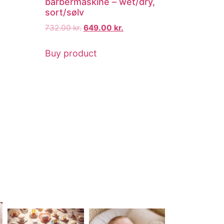
barbermaskine – wet/dry,
sort/sølv
732.00
kr.
649.00
kr.
Buy product