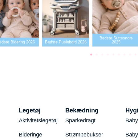
Bedste Suttesnore
dering 2026
Bedste Puslebord 2026
2025
B
Legetøj
Bekædning
Hyg
Aktivitetslegetøj
Sparkedragt
Baby
Bideringe
Strømpebukser
Baby