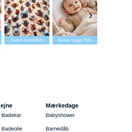
Bedste Babyalarm
edste Sutter2026
Bedste Vugge 2026
2026
iejne
Mærkedage
 Badekar
Babyshower
 Badeolie
Barnedåb