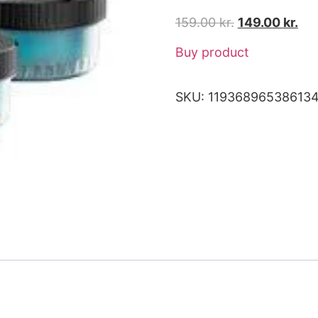
159.00
kr.
149.00
kr.
Buy product
SKU:
11936896538613