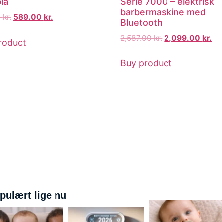
lå
Serie 7000 – elektrisk
barbermaskine med
0
kr.
589.00
kr.
Bluetooth
2,587.00
kr.
2,099.00
kr.
roduct
Buy product
pulært lige nu