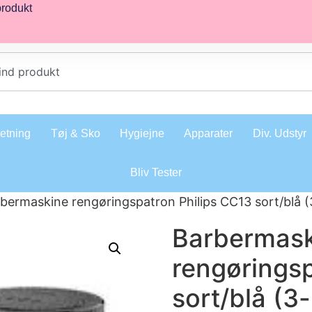
produkt
retning
Tøj & Sko
Hygiejne
Apparater
Div. Udstyr
Bliv Tester
bermaskine rengøringspatron Philips CC13 sort/blå 
Barbermask
rengøringsp
sort/blå (3