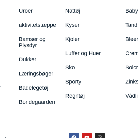
Uroer
Nattøj
Bab
aktivitetstæppe
Kyser
Tand
Bamser og
Kjoler
Blee
Plysdyr
Luffer og Huer
Crem
Dukker
Sko
Solc
Læringsbøger
Sporty
Zink
r
Badelegetøj
Regntøj
Vådl
Bondegaarden