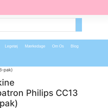
Legetøj
Mærkedage
Om Os
Blog
(3-pak)
ine
atron Philips CC13
-pak)