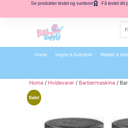
Se produkter testet og vurderet
Få testet dit 
Home
Vogne & Autostole
Møbler & Ind
Home
/
Hvidevarer
/
Barbermaskine
/ Bar
Sale!