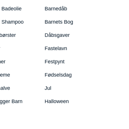
 Badeolie
Barnedåb
y Shampoo
Barnets Bog
børster
Dåbsgaver
r
Fastelavn
er
Festpynt
reme
Fødselsdag
salve
Jul
igger Barn
Halloween