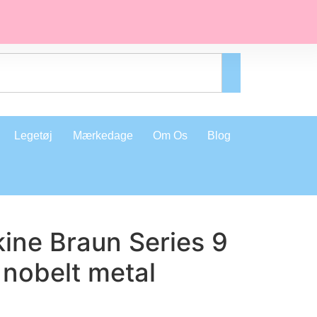
Legetøj
Mærkedage
Om Os
Blog
ine Braun Series 9
 nobelt metal