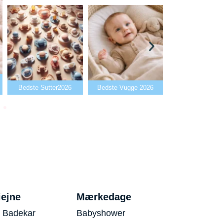
Bedste Babya
Bedste Sutter2026
Bedste Vugge 2026
2026
iejne
Mærkedage
 Badekar
Babyshower