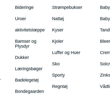
Bideringe
Strømpebukser
Baby
Uroer
Nattøj
Bab
aktivitetstæppe
Kyser
Tand
Bamser og
Kjoler
Blee
Plysdyr
Luffer og Huer
Crem
Dukker
Sko
Solc
Læringsbøger
Sporty
Zink
r
Badelegetøj
Regntøj
Vådl
Bondegaarden