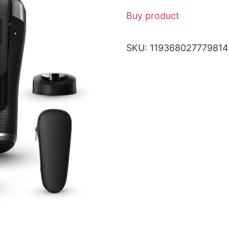
Buy product
SKU:
11936802777981