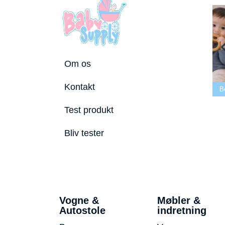
Om os
Bedste tremmeseng
Kontakt
utostole 2026
2026
Bedste puslepude 2026
B
Test produkt
Bliv tester
Vogne &
Møbler &
Autostole
indretning