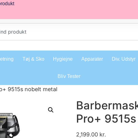
produkt
retning
Tøj & Sko
Hygiejne
Apparater
Div. Udstyr
Bliv Tester
o+ 9515s nobelt metal
Barbermask
Pro+ 9515s
2,199.00
kr.