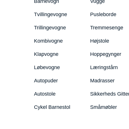
Barnevogn
Vugge
Tvillingevogne
Pusleborde
Trillingevogne
Tremmesenge
Kombivogne
Højstole
Klapvogne
Hoppegynger
Løbevogne
Læringstårn
Autopuder
Madrasser
Autostole
Sikkerheds Gitte
Cykel Barnestol
Småmøbler