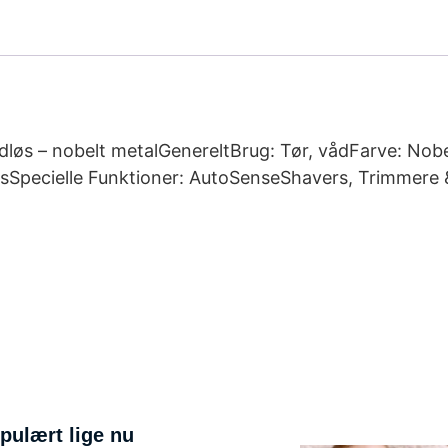
dløs – nobelt metalGenereltBrug: Tør, vådFarve: Nobe
øsSpecielle Funktioner: AutoSenseShavers, Trimmere 
pulært lige nu