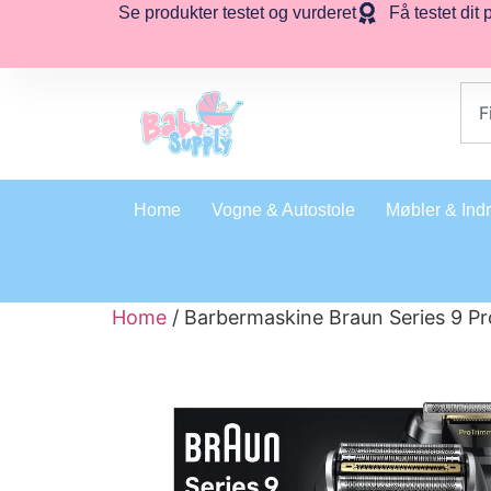
Se produkter testet og vurderet
Få testet dit 
Home
Vogne & Autostole
Møbler & Ind
Home
/ Barbermaskine Braun Series 9 Pr