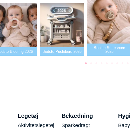
Bedste Suttesnore
edste Bidering 2026
Bedste Puslebord 2026
2025
Legetøj
Bekædning
Hyg
Aktivitetslegetøj
Sparkedragt
Baby