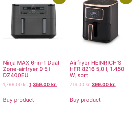
Ninja MAX 6-in-1 Dual
Airfryer HEINRICH’S
Zone-airfryer 9 5 l
HFR 8216 5,0 l, 1.450
DZ400EU
W, sort
1,799.00
kr.
1,359.00
kr.
716.00
kr.
399.00
kr.
Buy product
Buy product