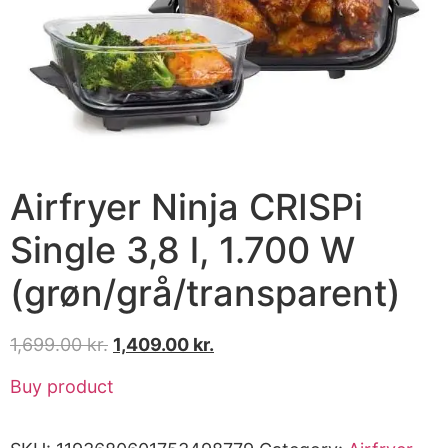
Airfryer Ninja CRISPi
Single 3,8 l, 1.700 W
(grøn/grå/transparent)
1,699.00
kr.
1,409.00
kr.
Buy product