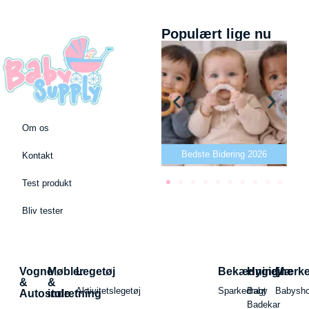
Populært lige nu
Om os
Bedste puslepude 2026
Bedste Bidering 2026
Kontakt
Test produkt
Bliv tester
Vogne
Møbler
Legetøj
Bekædning
Hygiejne
Mærk
&
&
Aktivitetslegetøj
Sparkedragt
Baby
Babysh
Autostole
indretning
Badekar