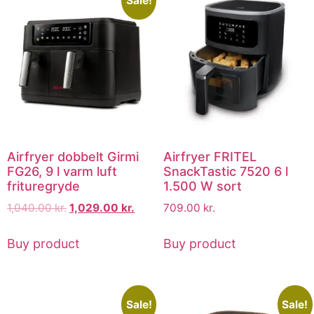
Sale!
Airfryer dobbelt Girmi
Airfryer FRITEL
FG26, 9 l varm luft
SnackTastic 7520 6 l
frituregryde
1.500 W sort
1,040.00
kr.
1,029.00
kr.
709.00
kr.
Buy product
Buy product
Sale!
Sale!