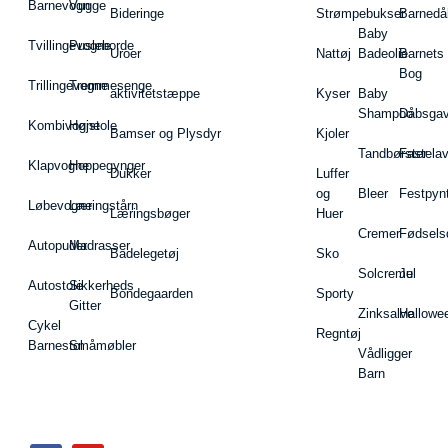
Barnevogn
Vugge
Bideringe
Strømpebukser
Barnedå
Baby
Tvillingevogne
Pusleborde
Uroer
Nattøj
Badeolie
Barnets
Bog
Trillingevogne
Tremmesenge
aktivitetstæppe
Kyser
Baby
Shampoo
Dåbsgav
Kombivogne
Højstole
Bamser og Plysdyr
Kjoler
Tandbørster
Fastela
Klapvogne
Hoppegynger
Dukker
Luffer
og
Bleer
Festpyn
Løbevogne
Læringstårn
Læringsbøger
Huer
Cremer
Fødsels
Autopuder
Madrasser
Badelegetøj
Sko
Solcreme
Jul
Autostole
Sikkerheds
Bondegaarden
Sporty
Gitter
Zinksalve
Hallowe
Cykel
Regntøj
Barnestol
Småmøbler
Vådligger
Barn