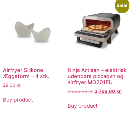
Sale!
Airfryer Silikone
Ninja Artisan – elektrisk
Æggeform – 4 stk.
udendørs pizzaovn og
airfryer MO201EU
29.00
kr.
3,999.00
kr.
2,769.00
kr.
Buy product
Buy product