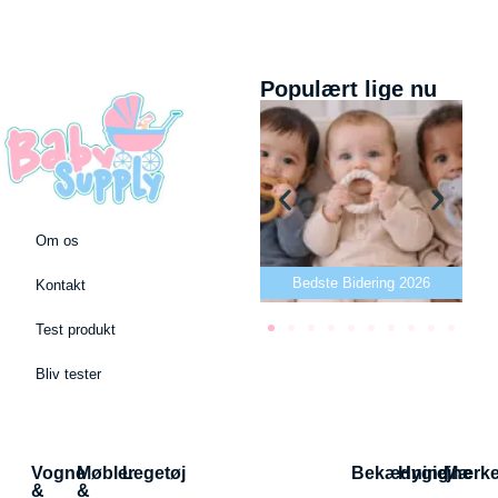
Populært lige nu
Om os
Bedste puslepude 2026
Bedste Bidering 2026
Kontakt
Test produkt
Bliv tester
Vogne
Møbler
Legetøj
Bekædning
Hygiejne
Mærk
&
&