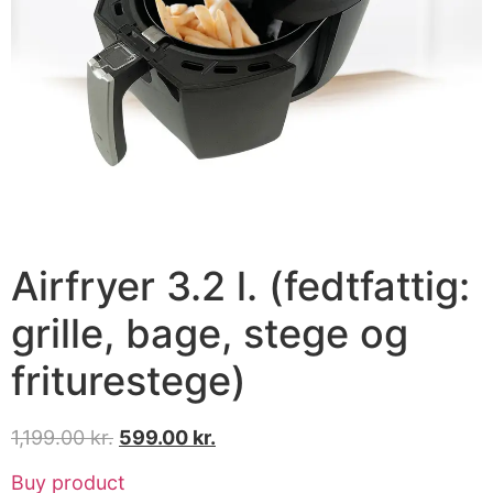
Airfryer 3.2 l. (fedtfattig:
grille, bage, stege og
friturestege)
1,199.00
kr.
599.00
kr.
Buy product