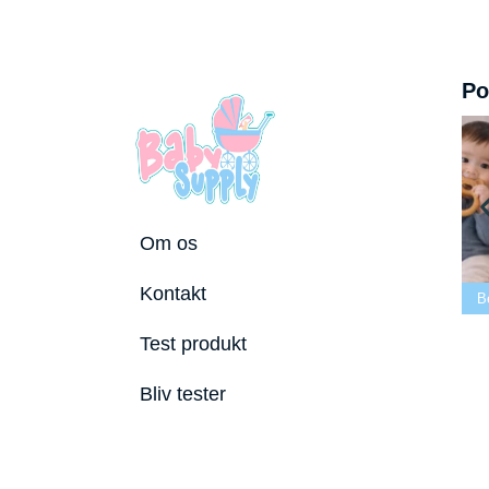
Po
Om os
ste tremmeseng
Kontakt
2026
Bedste puslepude 2026
Bedste Bidering 2026
Test produkt
Bliv tester