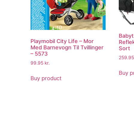
Babyt
Playmobil City Life – Mor
Refle
Med Barnevogn Til Tvillinger
Sort
– 5573
259.9
99.95
kr.
Buy p
Buy product