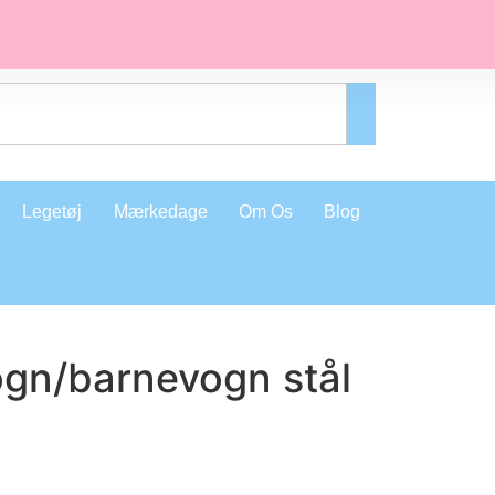
Legetøj
Mærkedage
Om Os
Blog
ogn/barnevogn stål