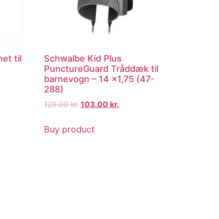
t til
Schwalbe Kid Plus
PunctureGuard Tråddæk til
barnevogn – 14 x1,75 (47-
288)
129.00
kr.
103.00
kr.
Buy product