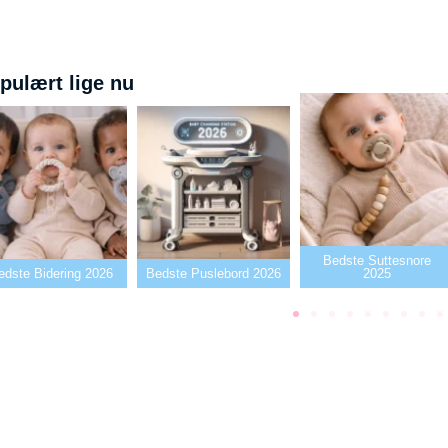
pulært lige nu
Bedste Suttesnore
Bedste Puslebord 2026
2025
Bedste Sutter20