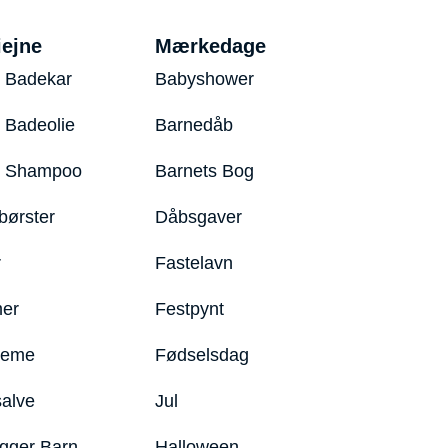
iejne
Mærkedage
 Badekar
Babyshower
 Badeolie
Barnedåb
y Shampoo
Barnets Bog
børster
Dåbsgaver
r
Fastelavn
er
Festpynt
reme
Fødselsdag
salve
Jul
igger Barn
Halloween