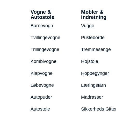
Vogne &
Møbler &
Autostole
indretning
Barnevogn
Vugge
Tvillingevogne
Pusleborde
Trillingevogne
Tremmesenge
Kombivogne
Højstole
Klapvogne
Hoppegynger
Løbevogne
Læringstårn
Autopuder
Madrasser
Autostole
Sikkerheds Gitte