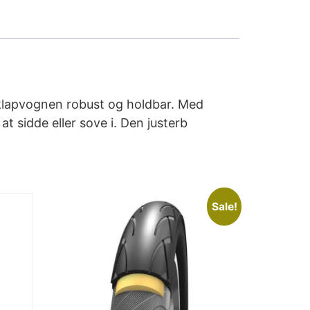
r klapvognen robust og holdbar. Med
t sidde eller sove i. Den justerb
Sale!