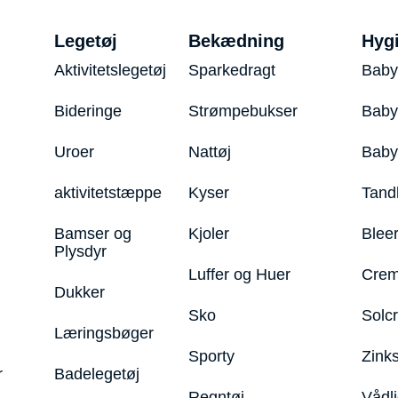
Legetøj
Bekædning
Hyg
Aktivitetslegetøj
Sparkedragt
Baby
Bideringe
Strømpebukser
Baby
Uroer
Nattøj
Bab
aktivitetstæppe
Kyser
Tand
Bamser og
Kjoler
Blee
Plysdyr
Luffer og Huer
Crem
Dukker
Sko
Solc
Læringsbøger
Sporty
Zink
r
Badelegetøj
Regntøj
Vådl