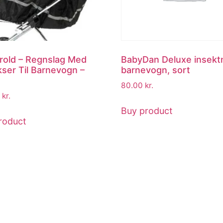
rold – Regnslag Med
BabyDan Deluxe insektne
kser Til Barnevogn –
barnevogn, sort
80.00
kr.
5
kr.
Buy product
roduct