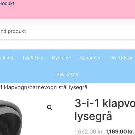
produkt
retning
Tøj & Sko
Hygiejne
Apparater
Div. Udstyr
Bliv Tester
-1 klapvogn/barnevogn stål lysegrå
3-i-1 klapv
lysegrå
1,662.00
kr.
1,169.00
kr.