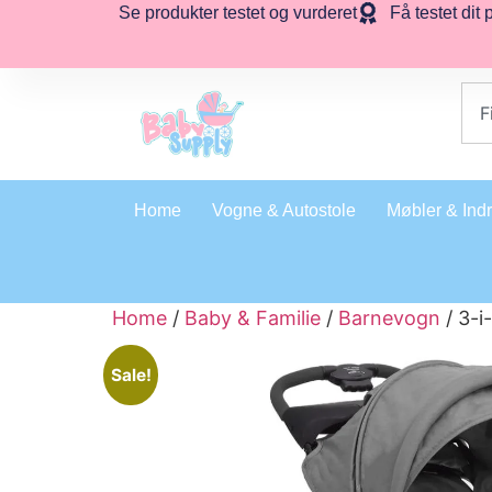
Se produkter testet og vurderet
Få testet dit 
Home
Vogne & Autostole
Møbler & Ind
Home
/
Baby & Familie
/
Barnevogn
/ 3-i
Sale!